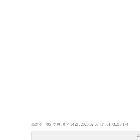
홈
소개
상담
공지사항
조회수 : 795
추천 : 0
작성일 : 2025-02-03
IP : 61.73.213.174
2